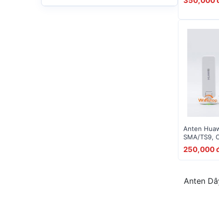
350,000 
Anten Huaw
SMA/TS9, C
Băng Tần 
250,000 
Anten Dâ