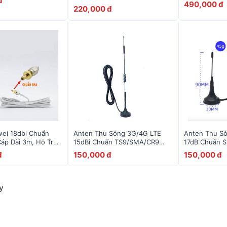
đ
490,000 đ
220,000 đ
ei 18dbi Chuẩn
Anten Thu Sóng 3G/4G LTE
Anten Thu S
áp Dài 3m, Hỗ Trợ
15dBi Chuẩn TS9/SMA/CR9
17dB Chuẩn 
700-2600Mhz
30cm
Router 4G
đ
150,000 đ
150,000 đ
y