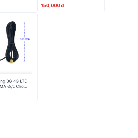
Bộ Phát Wifi Sim 3G 4G
150,000 đ
óng 3G 4G LTE
SMA Đực Cho