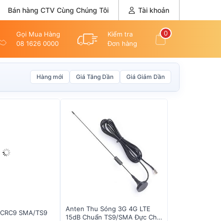
Bán hàng CTV Cùng Chúng Tôi
Tài khoản
0
Gọi Mua Hàng
Kiểm tra
08 1626 0000
Đơn hàng
Hàng mới
Giá Tăng Dần
Giá Giảm Dần
Anten Thu Sóng 3G 4G LTE
i CRC9 SMA/TS9
15dB Chuẩn TS9/SMA Đực Cho