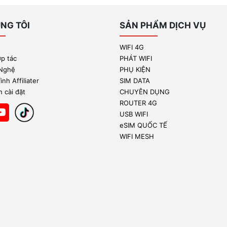
NG TÔI
SẢN PHẨM DỊCH VỤ
WIFI 4G
ợp tác
PHÁT WIFI
 Nghệ
PHỤ KIỆN
nh Affiliater
SIM DATA
 cài đặt
CHUYÊN DỤNG
ROUTER 4G
USB WIFI
eSIM QUỐC TẾ
WIFI MESH