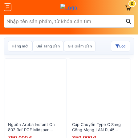
0
Hàng mới
Giá Tăng Dần
Giá Giảm Dần
Lọc
Olax
ZTE
Glocalme
Tenda
Nguồn Aruba Instant On
Cáp Chuyển Type C Sang
802.3af POE Midspan
Cổng Mạng LAN RJ45
R8W31A (ADH-15CR BA)
1Gbps - DLink DUB-E135
790,000 đ
350,000 đ
 SCR01