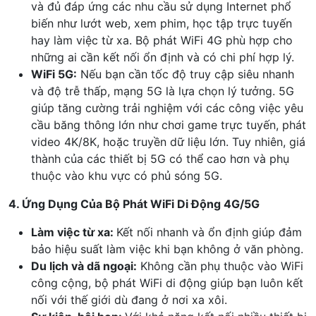
và đủ đáp ứng các nhu cầu sử dụng Internet phổ
biến như lướt web, xem phim, học tập trực tuyến
hay làm việc từ xa. Bộ phát WiFi 4G phù hợp cho
những ai cần kết nối ổn định và có chi phí hợp lý.
WiFi 5G:
Nếu bạn cần tốc độ truy cập siêu nhanh
và độ trễ thấp, mạng 5G là lựa chọn lý tưởng. 5G
giúp tăng cường trải nghiệm với các công việc yêu
cầu băng thông lớn như chơi game trực tuyến, phát
video 4K/8K, hoặc truyền dữ liệu lớn. Tuy nhiên, giá
thành của các thiết bị 5G có thể cao hơn và phụ
thuộc vào khu vực có phủ sóng 5G.
4. Ứng Dụng Của Bộ Phát WiFi Di Động 4G/5G
Làm việc từ xa:
Kết nối nhanh và ổn định giúp đảm
bảo hiệu suất làm việc khi bạn không ở văn phòng.
Du lịch và dã ngoại:
Không cần phụ thuộc vào WiFi
công cộng, bộ phát WiFi di động giúp bạn luôn kết
nối với thế giới dù đang ở nơi xa xôi.