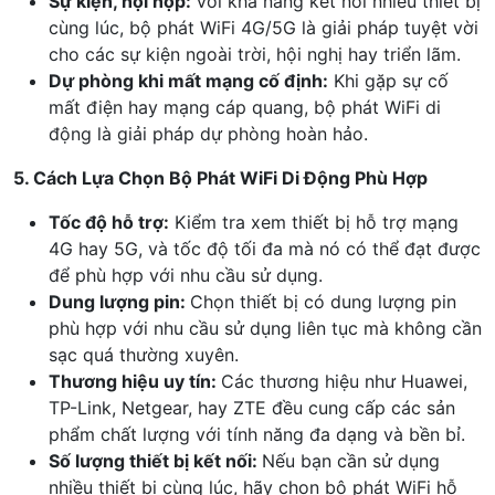
Sự kiện, hội họp:
Với khả năng kết nối nhiều thiết bị
cùng lúc, bộ phát WiFi 4G/5G là giải pháp tuyệt vời
cho các sự kiện ngoài trời, hội nghị hay triển lãm.
Dự phòng khi mất mạng cố định:
Khi gặp sự cố
mất điện hay mạng cáp quang, bộ phát WiFi di
động là giải pháp dự phòng hoàn hảo.
5. Cách Lựa Chọn Bộ Phát WiFi Di Động Phù Hợp
Tốc độ hỗ trợ:
Kiểm tra xem thiết bị hỗ trợ mạng
4G hay 5G, và tốc độ tối đa mà nó có thể đạt được
để phù hợp với nhu cầu sử dụng.
Dung lượng pin:
Chọn thiết bị có dung lượng pin
phù hợp với nhu cầu sử dụng liên tục mà không cần
sạc quá thường xuyên.
Thương hiệu uy tín:
Các thương hiệu như Huawei,
TP-Link, Netgear, hay ZTE đều cung cấp các sản
phẩm chất lượng với tính năng đa dạng và bền bỉ.
Số lượng thiết bị kết nối:
Nếu bạn cần sử dụng
nhiều thiết bị cùng lúc, hãy chọn bộ phát WiFi hỗ