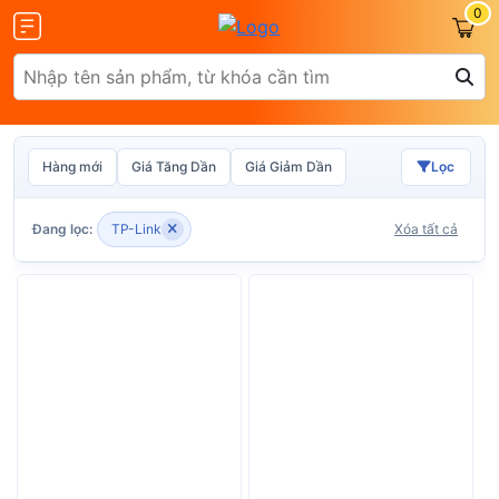
0
Hàng mới
Giá Tăng Dần
Giá Giảm Dần
Lọc
Olax
ZTE
Đang lọc:
TP-Link
Xóa tất cả
Glocalme
Tenda
 SCR01