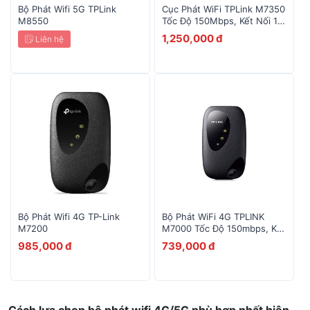
Bộ Phát Wifi 5G TPLink
Cục Phát WiFi TPLink M7350
M8550
Tốc Độ 150Mbps, Kết Nối 10
10
Alcatel EE5G
Thiết Bị
1,250,000 đ
Liên hệ
Bộ Phát Wifi 4G TP-Link
Bộ Phát WiFi 4G TPLINK
M7200
M7000 Tốc Độ 150mbps, Kết
Nối 10 Máy
985,000 đ
739,000 đ