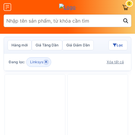
0
Hàng mới
Giá Tăng Dần
Giá Giảm Dần
Lọc
Olax
ZTE
Đang lọc:
Linksys
Xóa tất cả
Glocalme
Tenda
 SCR01