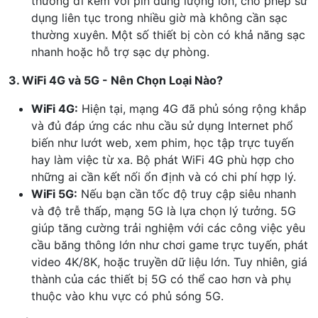
thường đi kèm với pin dung lượng lớn, cho phép sử
dụng liên tục trong nhiều giờ mà không cần sạc
thường xuyên. Một số thiết bị còn có khả năng sạc
nhanh hoặc hỗ trợ sạc dự phòng.
3. WiFi 4G và 5G - Nên Chọn Loại Nào?
WiFi 4G:
Hiện tại, mạng 4G đã phủ sóng rộng khắp
và đủ đáp ứng các nhu cầu sử dụng Internet phổ
biến như lướt web, xem phim, học tập trực tuyến
hay làm việc từ xa. Bộ phát WiFi 4G phù hợp cho
những ai cần kết nối ổn định và có chi phí hợp lý.
WiFi 5G:
Nếu bạn cần tốc độ truy cập siêu nhanh
và độ trễ thấp, mạng 5G là lựa chọn lý tưởng. 5G
giúp tăng cường trải nghiệm với các công việc yêu
cầu băng thông lớn như chơi game trực tuyến, phát
video 4K/8K, hoặc truyền dữ liệu lớn. Tuy nhiên, giá
thành của các thiết bị 5G có thể cao hơn và phụ
thuộc vào khu vực có phủ sóng 5G.