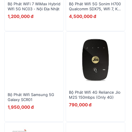
Bộ Phát WiFi 7 WiMax Hybrid
Bộ Phát Wifi 5G Sonim H700
Wifi 5G NC03 - Nội Địa Nhật
Qualcomm SDX75, Wifi 7, Kết
10
Alcatel EE5G
Nối 32 Thiết Bị
1,200,000 đ
4,500,000 đ
Bộ Phát Wifi 4G Reliance Jio
Bộ Phát Wifi Samsung 5G
M2S 150mbps (Only 4G)
Galaxy SCR01
790,000 đ
1,950,000 đ