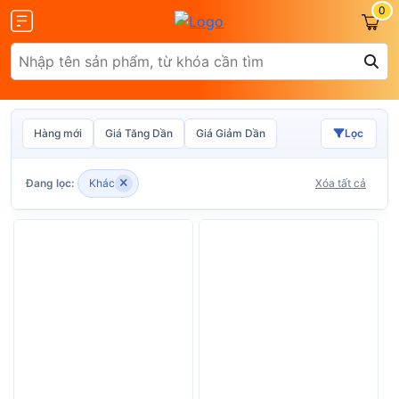
0
Hàng mới
Giá Tăng Dần
Giá Giảm Dần
Lọc
Olax
ZTE
Đang lọc:
Khác
Xóa tất cả
Glocalme
Tenda
 SCR01