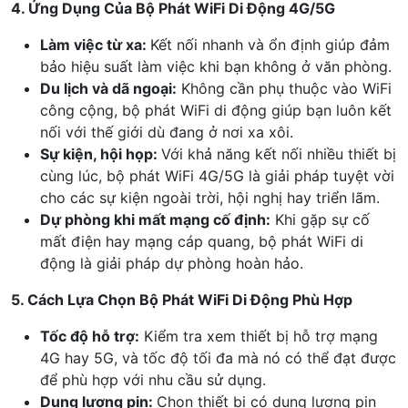
4. Ứng Dụng Của Bộ Phát WiFi Di Động 4G/5G
Làm việc từ xa:
Kết nối nhanh và ổn định giúp đảm
bảo hiệu suất làm việc khi bạn không ở văn phòng.
Du lịch và dã ngoại:
Không cần phụ thuộc vào WiFi
công cộng, bộ phát WiFi di động giúp bạn luôn kết
nối với thế giới dù đang ở nơi xa xôi.
Sự kiện, hội họp:
Với khả năng kết nối nhiều thiết bị
cùng lúc, bộ phát WiFi 4G/5G là giải pháp tuyệt vời
cho các sự kiện ngoài trời, hội nghị hay triển lãm.
Dự phòng khi mất mạng cố định:
Khi gặp sự cố
mất điện hay mạng cáp quang, bộ phát WiFi di
động là giải pháp dự phòng hoàn hảo.
5. Cách Lựa Chọn Bộ Phát WiFi Di Động Phù Hợp
Tốc độ hỗ trợ:
Kiểm tra xem thiết bị hỗ trợ mạng
4G hay 5G, và tốc độ tối đa mà nó có thể đạt được
để phù hợp với nhu cầu sử dụng.
Dung lượng pin:
Chọn thiết bị có dung lượng pin