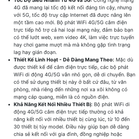
Tốc Độ Siêu Nhanh Từ 4G và 5G:
Công nghệ mạng
4G đã mang lại tốc độ kết nối đáng tin cậy, nhưng
với 5G, tốc độ truy cập Internet đã được nâng lên
một tầm cao mới. Bộ phát WiFi 4G/5G cắm điện
trực tiếp hỗ trợ cả hai loại mạng này, đảm bảo bạn
có thể lướt web, xem video 4K, làm việc trực tuyến
hay chơi game mượt mà mà không gặp tình trạng
lag hay gián đoạn.
Thiết Kế Linh Hoạt - Dễ Dàng Mang Theo:
Mặc dù
được thiết kế để cắm điện trực tiếp, các bộ phát
WiFi di động 4G/5G vẫn nhỏ gọn, dễ di chuyển. Bạn
có thể sử dụng thiết bị này ở bất cứ đâu, từ văn
phòng, nhà riêng đến những nơi xa xôi không có
mạng cáp quang, miễn là có nguồn điện.
Khả Năng Kết Nối Nhiều Thiết Bị:
Bộ phát WiFi di
động 4G/5G cắm điện trực tiếp thường có khả
năng kết nối với nhiều thiết bị cùng lúc, từ 10 đến
30 thiết bị tùy model. Điều này giúp bạn dễ dàng
chia sẻ kết nối với gia đình, đồng nghiệp hoặc