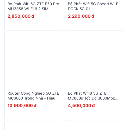
Bộ Phát Wifi 5G ZTE F50 Pro
Bộ Phát Wifi 5G Speed Wi-Fi
MU3356 Wi-Fi 6 2 SIM
DOCK 5G 01
10
Alcatel EE5G
2,850,000 đ
2,290,000 đ
Router Công Nghiệp 5G ZTE
Bộ Phát Wifi6 5G ZTE
MC6000 Trong Nhà - Hiệu
MC888s Tốc Độ 3000Mbps
Suất Cao Cho Doanh Nghiệp
Kết Nối 128 Máy
13,900,000 đ
4,500,000 đ
& IoT