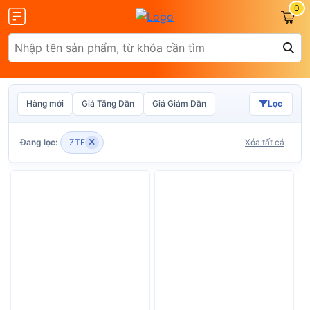
0
Hàng mới
Giá Tăng Dần
Giá Giảm Dần
Lọc
Olax
ZTE
Đang lọc:
ZTE
Xóa tất cả
Glocalme
Tenda
 SCR01